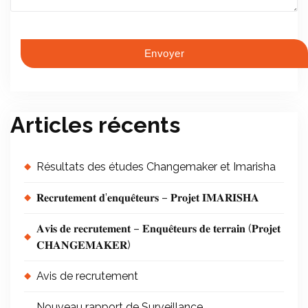
Articles récents
Résultats des études Changemaker et Imarisha
𝐑𝐞𝐜𝐫𝐮𝐭𝐞𝐦𝐞𝐧𝐭 𝐝’𝐞𝐧𝐪𝐮𝐞̂𝐭𝐞𝐮𝐫𝐬 – 𝐏𝐫𝐨𝐣𝐞𝐭 𝐈𝐌𝐀𝐑𝐈𝐒𝐇𝐀
𝐀𝐯𝐢𝐬 𝐝𝐞 𝐫𝐞𝐜𝐫𝐮𝐭𝐞𝐦𝐞𝐧𝐭 – 𝐄𝐧𝐪𝐮𝐞̂𝐭𝐞𝐮𝐫𝐬 𝐝𝐞 𝐭𝐞𝐫𝐫𝐚𝐢𝐧 (𝐏𝐫𝐨𝐣𝐞𝐭
𝐂𝐇𝐀𝐍𝐆𝐄𝐌𝐀𝐊𝐄𝐑)
Avis de recrutement
Nouveau rapport de Surveillance