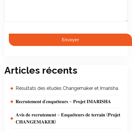
Articles récents
Résultats des études Changemaker et Imarisha
𝐑𝐞𝐜𝐫𝐮𝐭𝐞𝐦𝐞𝐧𝐭 𝐝’𝐞𝐧𝐪𝐮𝐞̂𝐭𝐞𝐮𝐫𝐬 – 𝐏𝐫𝐨𝐣𝐞𝐭 𝐈𝐌𝐀𝐑𝐈𝐒𝐇𝐀
𝐀𝐯𝐢𝐬 𝐝𝐞 𝐫𝐞𝐜𝐫𝐮𝐭𝐞𝐦𝐞𝐧𝐭 – 𝐄𝐧𝐪𝐮𝐞̂𝐭𝐞𝐮𝐫𝐬 𝐝𝐞 𝐭𝐞𝐫𝐫𝐚𝐢𝐧 (𝐏𝐫𝐨𝐣𝐞𝐭
𝐂𝐇𝐀𝐍𝐆𝐄𝐌𝐀𝐊𝐄𝐑)