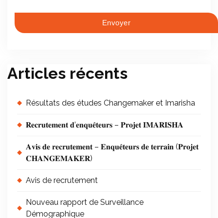
Articles récents
Résultats des études Changemaker et Imarisha
𝐑𝐞𝐜𝐫𝐮𝐭𝐞𝐦𝐞𝐧𝐭 𝐝’𝐞𝐧𝐪𝐮𝐞̂𝐭𝐞𝐮𝐫𝐬 – 𝐏𝐫𝐨𝐣𝐞𝐭 𝐈𝐌𝐀𝐑𝐈𝐒𝐇𝐀
𝐀𝐯𝐢𝐬 𝐝𝐞 𝐫𝐞𝐜𝐫𝐮𝐭𝐞𝐦𝐞𝐧𝐭 – 𝐄𝐧𝐪𝐮𝐞̂𝐭𝐞𝐮𝐫𝐬 𝐝𝐞 𝐭𝐞𝐫𝐫𝐚𝐢𝐧 (𝐏𝐫𝐨𝐣𝐞𝐭
𝐂𝐇𝐀𝐍𝐆𝐄𝐌𝐀𝐊𝐄𝐑)
Avis de recrutement
Nouveau rapport de Surveillance
Démographique