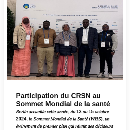
Participation du CRSN au
Sommet Mondial de la santé
𝐵𝘦𝑟𝘭𝑖𝘯 𝘢𝑐𝘤𝑢𝘦𝑖𝘭𝑙𝘦 𝘤𝑒𝘵𝑡𝘦 𝘢𝑛𝘯𝑒́𝘦, 𝑑𝘶 13 𝑎𝘶 15 𝑜𝘤𝑡𝘰𝑏𝘳𝑒
2024, 𝑙𝘦 𝘚𝑜𝘮𝑚𝘦𝑡 𝑀𝘰𝑛𝘥𝑖𝘢𝑙 𝑑𝘦 𝘭𝑎 𝑆𝘢𝑛𝘵𝑒́ (𝘞𝐻𝘚), 𝘶𝑛
𝑒́𝘷𝑒́𝘯𝑒𝘮𝑒𝘯𝑡 𝑑𝘦 𝘱𝑟𝘦𝑚𝘪𝑒𝘳 𝘱𝑙𝘢𝑛 𝑞𝘶𝑖 𝑟𝘦́𝑢𝘯𝑖𝘵 𝘥𝑒𝘴 𝘥𝑒́𝘤𝑖𝘥𝑒𝘶𝑟𝘴