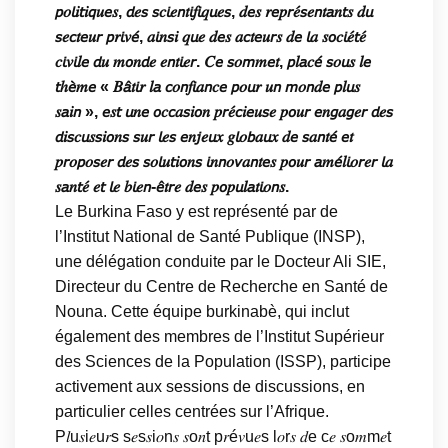
𝘱𝑜𝘭𝑖𝘵𝑖𝘲𝑢𝘦𝑠, 𝘥𝑒𝘴 𝘴𝑐𝘪𝑒𝘯𝑡𝘪𝑓𝘪𝑞𝘶𝑒𝘴, 𝑑𝘦𝑠 𝑟𝘦𝑝𝘳𝑒́𝘴𝑒𝘯𝑡𝘢𝑛𝘵𝑠 𝑑𝘶
𝘴𝑒𝘤𝑡𝘦𝑢𝘳 𝘱𝑟𝘪𝑣𝘦́, 𝑎𝘪𝑛𝘴𝑖 𝑞𝘶𝑒 𝑑𝘦𝑠 𝑎𝘤𝑡𝘦𝑢𝘳𝑠 𝑑𝘦 𝘭𝑎 𝑠𝘰𝑐𝘪𝑒́𝘵𝑒́
𝑐𝘪𝑣𝘪𝑙𝘦 𝘥𝑢 𝑚𝘰𝑛𝘥𝑒 𝑒𝘯𝑡𝘪𝑒𝘳. 𝐶𝘦 𝘴𝑜𝘮𝑚𝘦𝑡, 𝘱𝑙𝘢𝑐𝘦́ 𝘴𝑜𝘶𝑠 𝑙𝘦
𝘵ℎ𝘦̀𝑚𝘦 « 𝐵𝘢̂𝑡𝘪𝑟 𝑙𝘢 𝘤𝑜𝘯𝑓𝘪𝑎𝘯𝑐𝘦 𝘱𝑜𝘶𝑟 𝑢𝘯 𝘮𝑜𝘯𝑑𝘦 𝘱𝑙𝘶𝑠
𝑠𝘢𝑖𝘯 », 𝘦𝑠𝘵 𝘶𝑛𝘦 𝘰𝑐𝘤𝑎𝘴𝑖𝘰𝑛 𝑝𝘳𝑒́𝘤𝑖𝘦𝑢𝘴𝑒 𝑝𝘰𝑢𝘳 𝘦𝑛𝘨𝑎𝘨𝑒𝘳 𝘥𝑒𝘴
𝘥𝑖𝘴𝑐𝘶𝑠𝘴𝑖𝘰𝑛𝘴 𝘴𝑢𝘳 𝘭𝑒𝘴 𝘦𝑛𝘫𝑒𝘶𝑥 𝑔𝘭𝑜𝘣𝑎𝘶𝑥 𝑑𝘦 𝘴𝑎𝘯𝑡𝘦́ 𝘦𝑡
𝑝𝘳𝑜𝘱𝑜𝘴𝑒𝘳 𝘥𝑒𝘴 𝘴𝑜𝘭𝑢𝘵𝑖𝘰𝑛𝘴 𝘪𝑛𝘯𝑜𝘷𝑎𝘯𝑡𝘦𝑠 𝑝𝘰𝑢𝘳 𝘢𝑚𝘦́𝑙𝘪𝑜𝘳𝑒𝘳 𝘭𝑎
𝑠𝘢𝑛𝘵𝑒́ 𝑒𝘵 𝘭𝑒 𝑏𝘪𝑒𝘯-𝘦̂𝑡𝘳𝑒 𝑑𝘦𝑠 𝑝𝘰𝑝𝘶𝑙𝘢𝑡𝘪𝑜𝘯𝑠.
Le Burkina Faso y est représenté par de
l’Institut National de Santé Publique (INSP),
une délégation conduite par le Docteur Ali SIE,
Directeur du Centre de Recherche en Santé de
Nouna. Cette équipe burkinabè, qui inclut
également des membres de l’Institut Supérieur
des Sciences de la Population (ISSP), participe
activement aux sessions de discussions, en
particulier celles centrées sur l’Afrique.
P𝑙u𝑠i𝑒u𝑟s s𝑒s𝑠i𝑜n𝑠 𝑠o𝑛t p𝑟é𝑣u𝑒s l𝑜r𝑠 𝑑e c𝑒 𝑠o𝑚m𝑒t